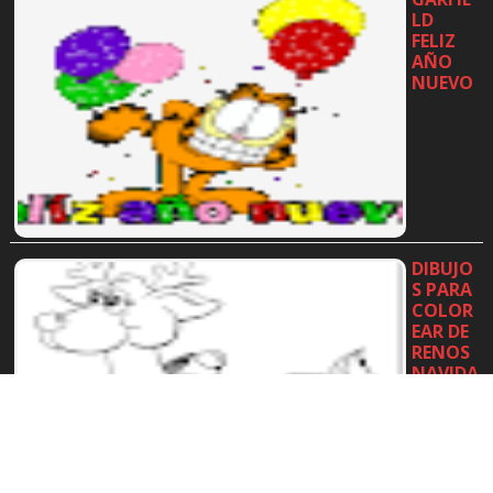
LD
FELIZ
AÑO
NUEVO
…
DIBUJO
S PARA
COLOR
EAR DE
RENOS
NAVIDA
D
…