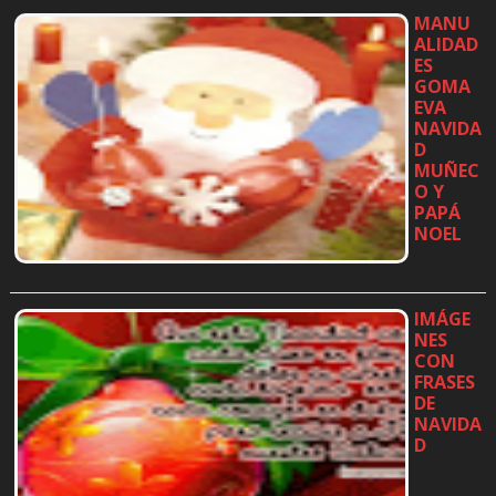
MANU
ALIDAD
ES
GOMA
EVA
NAVIDA
D
MUÑEC
O Y
PAPÁ
NOEL
…
IMÁGE
NES
CON
FRASES
DE
NAVIDA
D
…