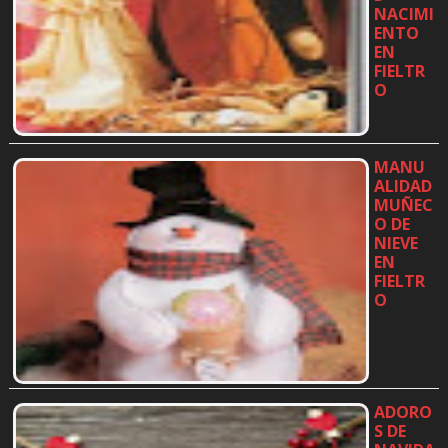
NACIMI
ENTO
EN
FIELTR
O
…
MANU
ALIDAD
MUÑEC
O DE
NIEVE
EN
FIELTR
O
…
ADORO
S DE