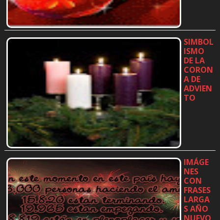
SIMBOL
ISMO
DE LA
CORON
A DE
ADVIEN
TO
…
IMÁGE
NES
CON
FRASES
LARGA
S AÑO
NUEVO