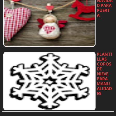
NAVIDA
D PARA
PUERT
A
…
PLANTI
LLAS
COPOS
DE
NIEVE
PARA
MANU
ALIDAD
ES
…