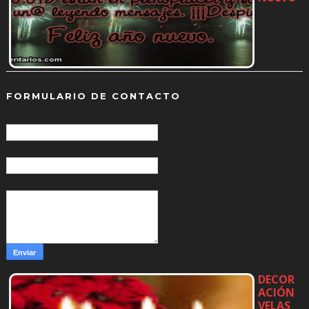
…
FORMULARIO DE CONTACTO
Nombre
Correo electrónico
*
Mensaje
*
DECOR
ACIÓN
VELAS