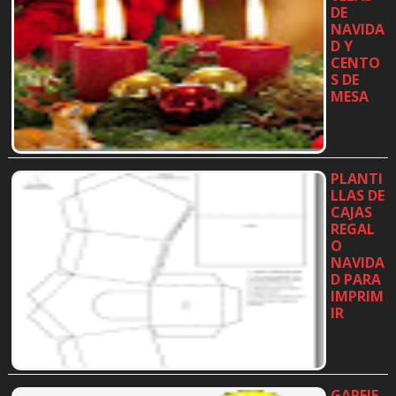
DE
NAVIDA
D Y
CENTO
S DE
MESA
…
PLANTI
LLAS DE
CAJAS
REGAL
O
NAVIDA
D PARA
IMPRIM
IR
…
GARFIE