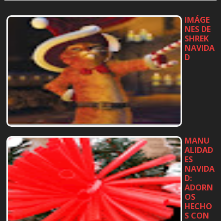
IMÁGE
NES DE
SHREK
NAVIDA
D
…
MANU
ALIDAD
ES
NAVIDA
D:
ADORN
OS
HECHO
S CON