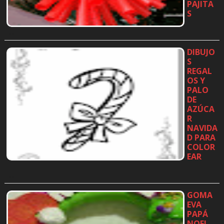
PAJITA
S
…
DIBUJO
S
REGAL
OS Y
PALO
DE
AZÚCA
R
NAVIDA
D PARA
COLOR
EAR
…
GOMA
EVA
PAPÁ
NOEL,