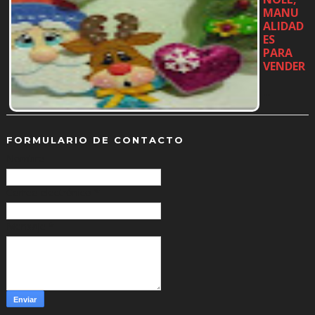
MANU
ALIDAD
ES
PARA
VENDER
…
FORMULARIO DE CONTACTO
Nombre
Correo electrónico
*
Mensaje
*