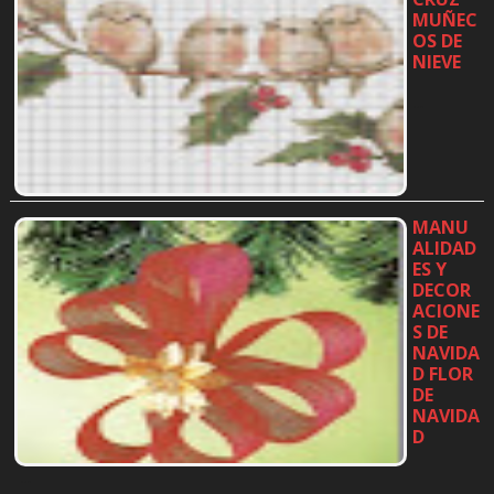
MUÑEC
OS DE
NIEVE
…
MANU
ALIDAD
ES Y
DECOR
ACIONE
S DE
NAVIDA
D FLOR
DE
NAVIDA
D
…