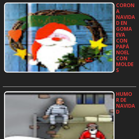
CORON
A
NAVIDA
D EN
GOMA
EVA
CON
PAPÁ
NOEL
CON
MOLDE
S
…
HUMO
R DE
NAVIDA
D
…