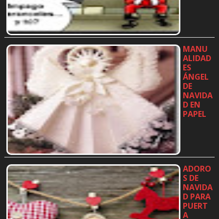
MANU
ALIDAD
ES
ÁNGEL
DE
NAVIDA
D EN
PAPEL
…
ADORO
S DE
NAVIDA
D PARA
PUERT
A