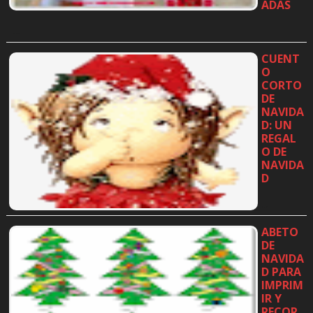
ADAS
…
CUENT
O
CORTO
DE
NAVIDA
D: UN
REGAL
O DE
NAVIDA
D
…
ABETO
DE
NAVIDA
D PARA
IMPRIM
IR Y
RECOR