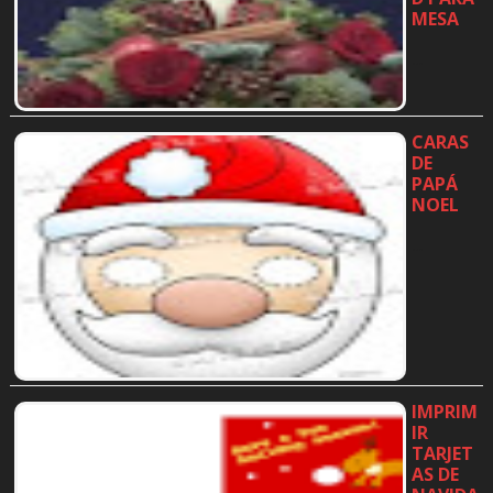
MESA
…
CARAS
DE
PAPÁ
NOEL
…
IMPRIM
IR
TARJET
AS DE