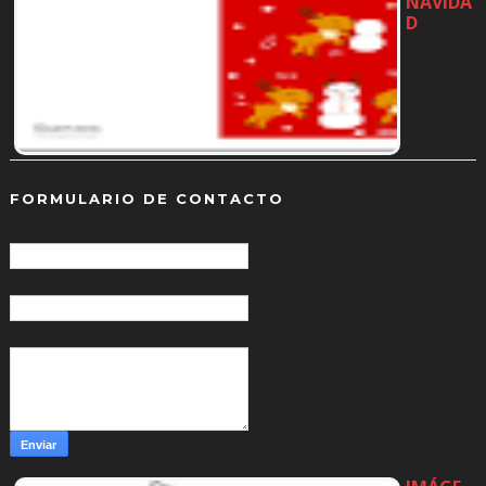
NAVIDA
D
…
FORMULARIO DE CONTACTO
Nombre
Correo electrónico
*
Mensaje
*