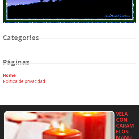
Categories
Páginas
Home
Política de privacidad
VELA
CON
CARAM
ELOS:
MANU