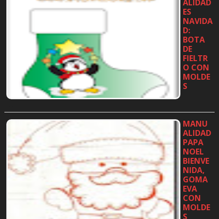
ALIDAD
ES
NAVIDA
D:
BOTA
DE
FIELTR
O CON
MOLDE
S
…
MANU
ALIDAD
PAPA
NOEL
BIENVE
NIDA,
GOMA
EVA
CON
MOLDE
S