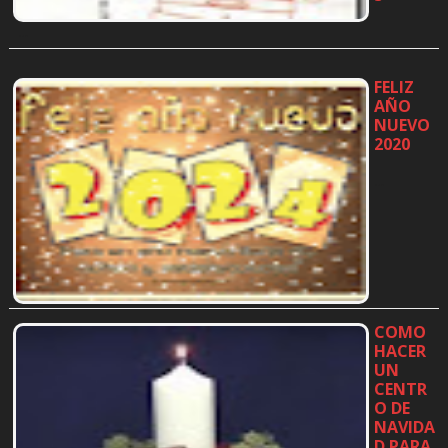
…
FELIZ
AÑO
NUEVO
2020
…
COMO
HACER
UN
CENTR
O DE
NAVIDA
D PARA