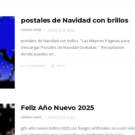
postales de Navidad con brillos
MARIA MARI
AGOSTO 16, 2024
postales de Navidad con brillos "Las Mejores Páginas para
Descargar Postales de Navidad Gratuitas ": Recopilación
donde puedes en...
0 COMMENTS
READ
Feliz Año Nuevo 2025
MARIA MARI
AGOSTO 16, 2024
gifs año nuevo brillos 2025 Los fuegos artificiales se usan solo
para momentos muy especiales, la exhibición de fuegos