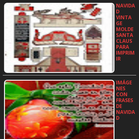
NAVIDA
D
VINTA
GE
MOLDE
SANTA
CLAUS
PARA
IMPRIM
IR
…
IMÁGE
NES
CON
FRASES
DE
NAVIDA
D
…