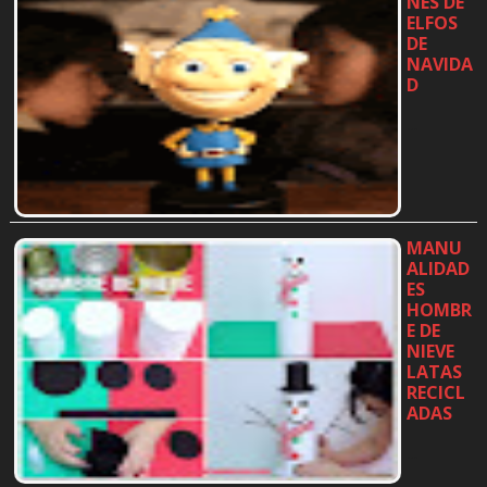
NES DE
ELFOS
DE
NAVIDA
D
…
MANU
ALIDAD
ES
HOMBR
E DE
NIEVE
LATAS
RECICL
ADAS
…