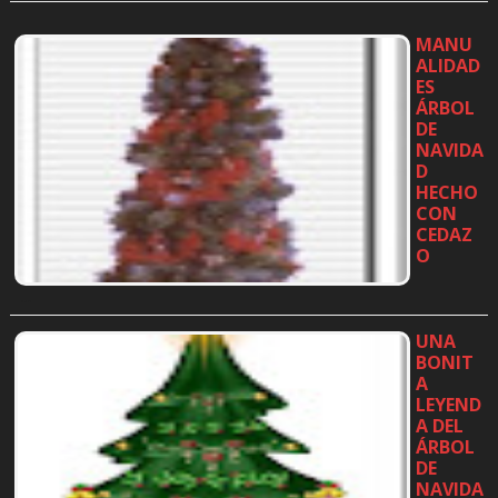
MANU
ALIDAD
ES
ÁRBOL
DE
NAVIDA
D
HECHO
CON
CEDAZ
O
…
UNA
BONIT
A
LEYEND
A DEL
ÁRBOL
DE
NAVIDA