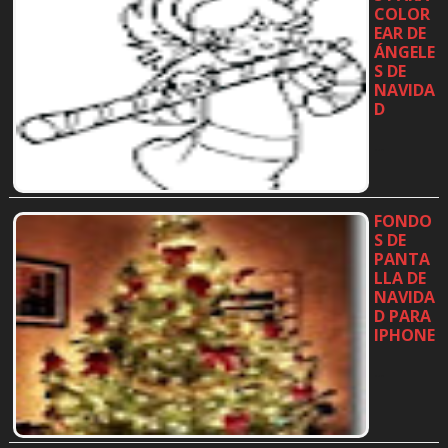
COLOR
EAR DE
ÁNGELE
S DE
NAVIDA
D
…
FONDO
S DE
PANTA
LLA DE
NAVIDA
D PARA
IPHONE
…