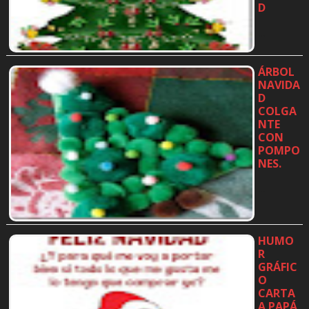
D
…
ÁRBOL
NAVIDA
D
COLGA
NTE
CON
POMPO
NES.
…
HUMO
R
GRÁFIC
O
CARTA
A PAPÁ