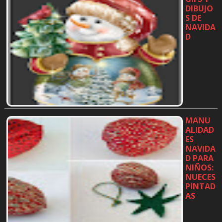
DIBUJO
S DE
NAVIDA
D
…
MANU
ALIDAD
ES
NAVIDA
D PARA
NIÑOS:
NUECES
PINTAD
AS
…