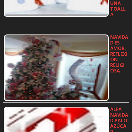
UNA
TOALL
A
…
NAVIDA
D ES
AMOR,
REFLEXI
ÓN
RELIGI
OSA
…
ALFA
NAVIDA
D PALO
AZÚCA
R