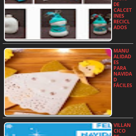
DE
CALCET
INES
RECICL
ADOS
…
MANU
ALIDAD
ES
PARA
NAVIDA
D
FÁCILES
…
VILLAN
CICO