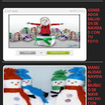
GENER
ADOR
SALUD
OS DE
NAVIDA
D CON
TU
FOTO
…
MANU
ALIDAD
NAVIDA
D:
MUÑEC
O DE
NIEVE
HECHO
CON