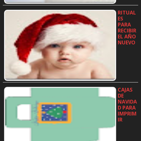
RITUAL
ES
PARA
RECIBIR
EL AÑO
NUEVO
…
CAJAS
DE
NAVIDA
D PARA
IMPRIM
IR
…